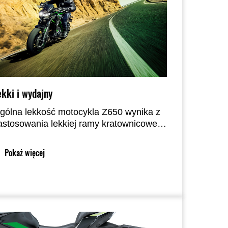
ekki i wydajny
gólna lekkość motocykla Z650 wynika z
astosowania lekkiej ramy kratownicowej,
tóra charakteryzuje się niskim środkiem
iężkości, zapewniającym zwinne
Pokaż więcej
rowadzenie i pewność manewrowania
rzy niskich prędkościach. Kompaktowa
ama kratownicowa przyczynia się do
zyskania szacowanej masy własnej
ynoszącej 173 kg.