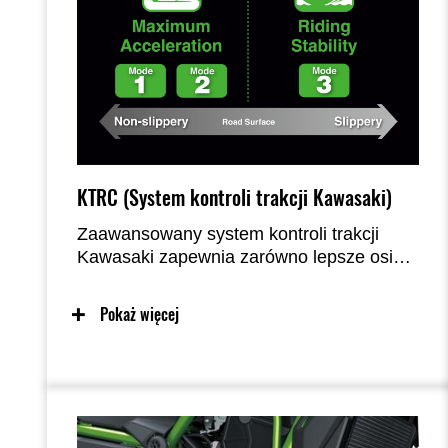
KTRC (System kontroli trakcji Kawasaki)
Zaawansowany system kontroli trakcji
Kawasaki zapewnia zarówno lepsze osiągi
podczas jazdy sportowej, jak i spokój
ducha w wybranych warunkach, aby
Pokaż więcej
pewnie pokonywać nawierzchnie o gorszej
przyczepności. Dwa tryby pozwalają
kierowcy dostosować ustawienia do
warunków jazdy i preferencji kierowcy.
Można również wyłączyć system. W
przypadku modeli o mocy 35 kW, KTRC