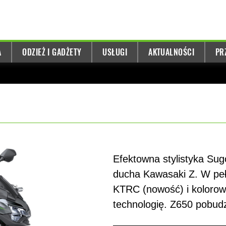
A
ODZIEŻ I GADŻETY
USŁUGI
AKTUALNOŚCI
PR
Efektowna stylistyka Sug
ducha Kawasaki Z. W pełn
KTRC (nowość) i kolorow
technologię. Z650 pobudz