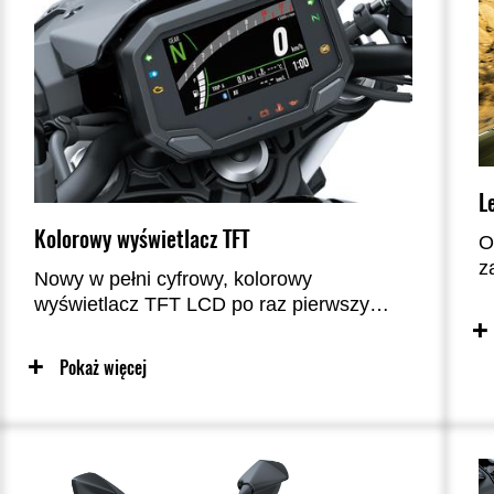
L
Kolorowy wyświetlacz TFT
O
z
Nowy w pełni cyfrowy, kolorowy
k
wyświetlacz TFT LCD po raz pierwszy
c
zagościł w klasie 650 ccm, nadając
p
kokpitowi zaawansowany technologicznie,
Pokaż więcej
p
wysokiej jakości wygląd. Nowy licznik
r
oferuje również dodatkowe funkcje
u
niedostępne w poprzednim modelu.
w