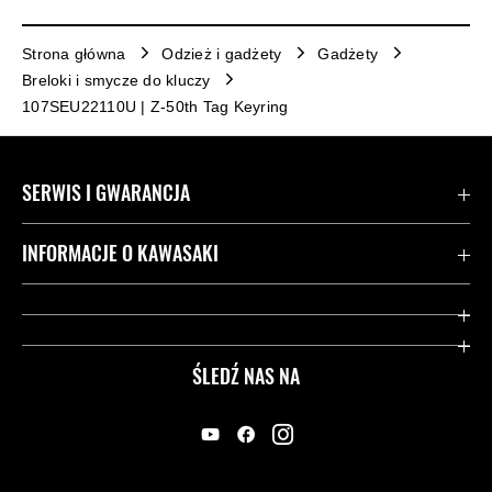
Strona główna
Odzież i gadżety
Gadżety
Breloki i smycze do kluczy
107SEU22110U | Z-50th Tag Keyring
SERWIS I GWARANCJA
Kontakt
INFORMACJE O KAWASAKI
Gwarancja
Dziedzictwo Kawasaki
Przydatne strony
ŚLEDŹ NAS NA
Inicjatywy w zakresie bezpieczeństwa
Informacje prawne