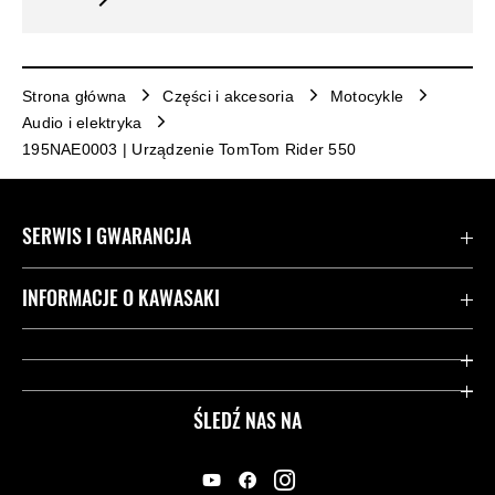
Strona główna
Części i akcesoria
Motocykle
Audio i elektryka
195NAE0003 | Urządzenie TomTom Rider 550
SERWIS I GWARANCJA
Kontakt
INFORMACJE O KAWASAKI
Gwarancja
Dziedzictwo Kawasaki
Przydatne strony
ŚLEDŹ NAS NA
Inicjatywy w zakresie bezpieczeństwa