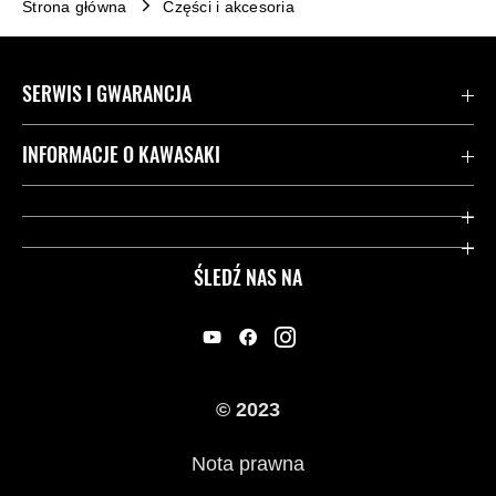
Strona główna
Części i akcesoria
SERWIS I GWARANCJA
Kontakt
INFORMACJE O KAWASAKI
Gwarancja
Dziedzictwo Kawasaki
Przydatne strony
ŚLEDŹ NAS NA
Inicjatywy w zakresie bezpieczeństwa
Informacje prawne
© 2023
Nota prawna