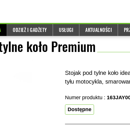
A
ODZIEŻ I GADŻETY
USŁUGI
AKTUALNOŚCI
PR
tylne koło Premium
Stojak pod tylne koło id
tyłu motocykla, smarowan
Numer produktu :
163JAY0
Dostępne