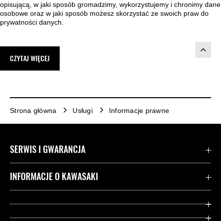
opisującą, w jaki sposób gromadzimy, wykorzystujemy i chronimy dane
osobowe oraz w jaki sposób możesz skorzystać ze swoich praw do
prywatności danych.
CZYTAJ WIĘCEJ
Strona główna
Usługi
Informacje prawne
SERWIS I GWARANCJA
Kontakt
INFORMACJE O KAWASAKI
Gwarancja
Dziedzictwo Kawasaki
Przydatne strony