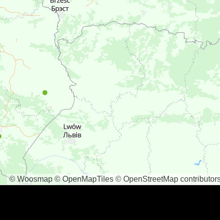
© Woosmap
© OpenMapTiles
© OpenStreetMap contributor