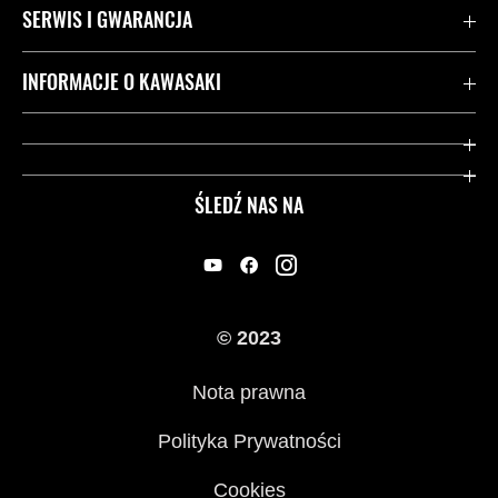
SERWIS I GWARANCJA
Kontakt
INFORMACJE O KAWASAKI
Gwarancja
Dziedzictwo Kawasaki
Przydatne strony
ŚLEDŹ NAS NA
Inicjatywy w zakresie bezpieczeństwa
Informacje prawne
© 2023
Nota prawna
Polityka Prywatności
Cookies