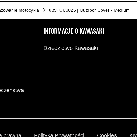
żowanie motocykla
039PCU0025 | Outdoor Cover - Medium
INFORMACJE O KAWASAKI
Dziedzictwo Kawasaki
ieczeństwa
a prawna
Polityka Prywatności
Cookies
KM