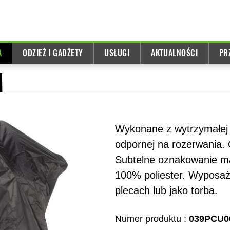
A
ODZIEŻ I GADŻETY
USŁUGI
AKTUALNOŚCI
PR
M
Wykonane z wytrzymałej t
odpornej na rozerwania.
Subtelne oznakowanie ma
100% poliester. Wyposaż
plecach lub jako torba.
Numer produktu :
039PCU0