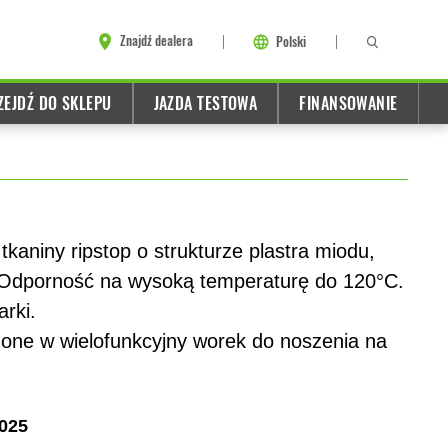
Znajdź dealera
Polski
ZEJDŹ DO SKLEPU
JAZDA TESTOWA
FINANSOWANIE
kaniny ripstop o strukturze plastra miodu,
 Odporność na wysoką temperaturę do 120°C.
rki.
one w wielofunkcyjny worek do noszenia na
025