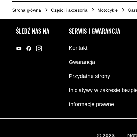
Strona główna
Części i akcesoria
Motocykle
Gara
ŚLEDŹ NAS NA
SERWIS I GWARANCJA
Kontakt
Gwarancja
Przydatne strony
Inicjatywy w zakresie bezp
Informacje prawne
© 2023
Not