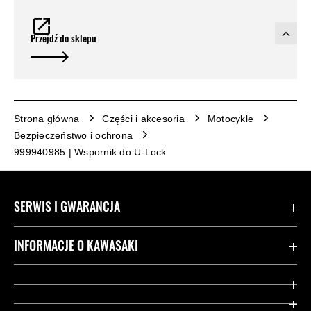
Przejdź do sklepu
Strona główna
Części i akcesoria
Motocykle
Bezpieczeństwo i ochrona
999940985 | Wspornik do U-Lock
SERWIS I GWARANCJA
Kontakt
INFORMACJE O KAWASAKI
Gwarancja
Dziedzictwo Kawasaki
Przydatne strony