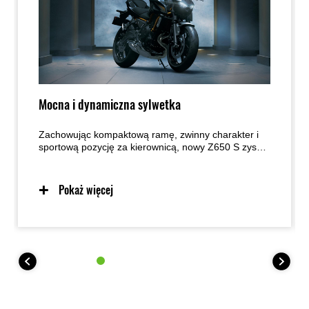
Mocna i dynamiczna sylwetka
Zachowując kompaktową ramę, zwinny charakter i
sportową pozycję za kierownicą, nowy Z650 S zyskał
stylistykę Sugomi z elementami nadwozia, które
nadają mu szerszego i bardziej agresywnego
wyglądu. To propozycja dla motocyklistów, którzy
Pokaż więcej
chcą wyróżniać się na efektownym motocyklu, a
jednocześnie cenią łatwość prowadzenia i przyjazny
charakter maszyny.