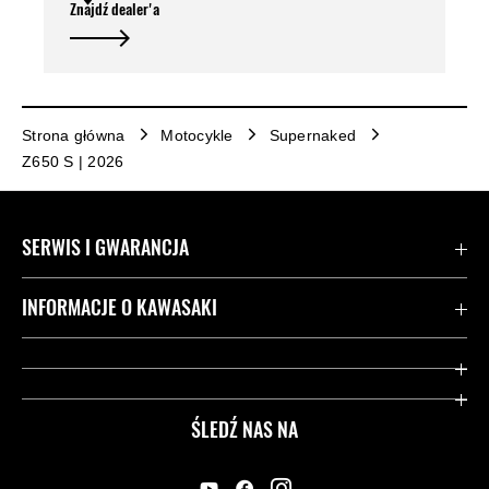
Znajdź dealer'a
Strona główna
Motocykle
Supernaked
Z650 S | 2026
SERWIS I GWARANCJA
Kontakt
INFORMACJE O KAWASAKI
Gwarancja
Dziedzictwo Kawasaki
Przydatne strony
ŚLEDŹ NAS NA
Inicjatywy w zakresie bezpieczeństwa