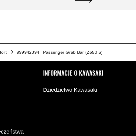
ort
999942394 | Passenger Grab Bar (Z650 S)
INFORMACJE O KAWASAKI
Dziedzictwo Kawasaki
ieczeństwa