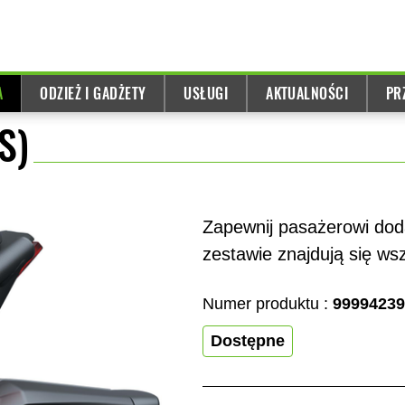
A
ODZIEŻ I GADŻETY
USŁUGI
AKTUALNOŚCI
PR
S)
Zapewnij pasażerowi dod
zestawie znajdują się w
Numer produktu :
99994239
Dostępne