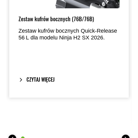
Zestaw kufrów bocznych (76B/76B)
Zestaw kufrów bocznych Quick-Release
56 L dla modelu Ninja H2 SX 2026.
Zaprojektowany tak, aby pomieścić
większość kasków pełnych, kufry
montowane są bezpośrednio do
fabrycznych uchwytów, zapewniając
estetyczny i elegancki wygląd po ich
CZYTAJ WIĘCEJ
demontażu.
Wyposażone w system
One-Key
System
– ten sam klucz, który obsługuje
zapłon motocykla, otwiera i zamyka
kufry.
Kolorystyka dopasowana do modelu