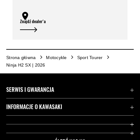
Znajdź dealer'a
Strona główna
Motocykle
Sport Tourer
Ninja H2 SX | 2026
SERWIS I GWARANCJA
Kontakt
INFORMACJE O KAWASAKI
Gwarancja
Dziedzictwo Kawasaki
Przydatne strony