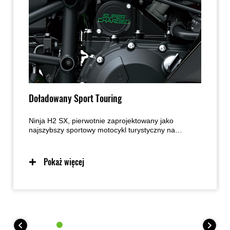
Doładowany Sport Touring
Ninja H2 SX, pierwotnie zaprojektowany jako
najszybszy sportowy motocykl turystyczny na
autostradzie, oferuje wyjątkowe wrażenia z jazdy.
Dzięki doładowanemu przyspieszeniu i wyposażeniu
umożliwiającemu wygodne pokonywanie długich
Pokaż więcej
dystansów, doładowany sportowy tourer Kawasaki
sprawi, że kierowcy będą uśmiechać się w kaskach,
pokonując kolejne kilometry.