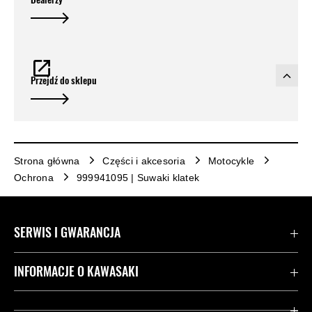
Przejdź do sklepu
Strona główna
Części i akcesoria
Motocykle
Ochrona
999941095 | Suwaki klatek
SERWIS I GWARANCJA
Kontakt
INFORMACJE O KAWASAKI
Gwarancja
Dziedzictwo Kawasaki