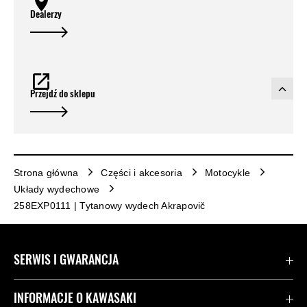
Dealerzy
Przejdź do sklepu
Strona główna
Części i akcesoria
Motocykle
Układy wydechowe
258EXP0111 | Tytanowy wydech Akrapovič
SERWIS I GWARANCJA
Kontakt
INFORMACJE O KAWASAKI