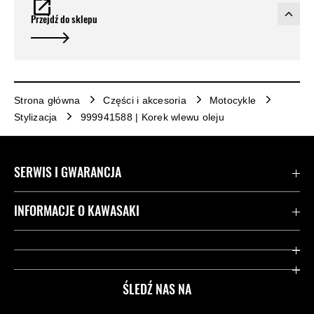
Przejdź do sklepu
Strona główna
Części i akcesoria
Motocykle
Stylizacja
999941588 | Korek wlewu oleju
SERWIS I GWARANCJA
Kontakt
INFORMACJE O KAWASAKI
Gwarancja
Dziedzictwo Kawasaki
Przydatne strony
ŚLEDŹ NAS NA
Inicjatywy w zakresie bezpieczeństwa