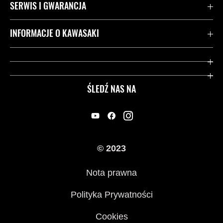
SERWIS I GWARANCJA
Kontakt
INFORMACJE O KAWASAKI
Gwarancja
Dziedzictwo Kawasaki
Przydatne strony
ŚLEDŹ NAS NA
Inicjatywy w zakresie bezpieczeństwa
Informacje prawne
© 2023
Nota prawna
Polityka Prywatności
Cookies