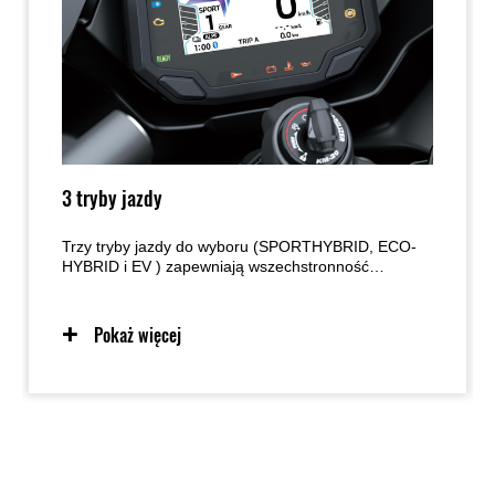
3 tryby jazdy
Trzy tryby jazdy do wyboru (SPORTHYBRID, ECO-
HYBRID i EV ) zapewniają wszechstronność
umożliwiającą dostosowanie się do szerokiego
zakresu sytuacji spotykanych na drodze. Każdy z
trybów ma inny charakter oddawania mocy, dając
Pokaż więcej
kierowcy możliwość wyboru zależnie od panujących
warunków.