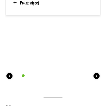
trybów ma inny charakter oddawania mocy, dając
Pokaż więcej
kierowcy możliwość wyboru zależnie od panujących
warunków.