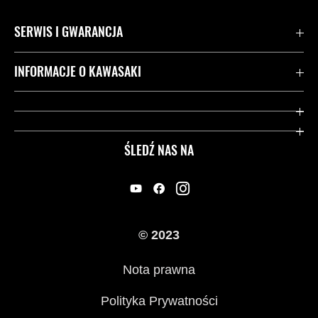
SERWIS I GWARANCJA
Kontakt
INFORMACJE O KAWASAKI
Gwarancja
Dziedzictwo Kawasaki
Przydatne strony
ŚLEDŹ NAS NA
Inicjatywy w zakresie bezpieczeństwa
Informacje prawne
© 2023
Nota prawna
Polityka Prywatności