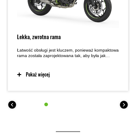
Lekka, zwrotna rama
Łatwość obsługi jest kluczem, ponieważ kompaktowa
rama została zaprojektowana tak, aby była jak
najbardziej przyjazne dla użytkownika.
Przewidywalne prowadzenie dzięki ramie
zaprojektowanej z myślą o lekkości, zwrotności i
Pokaż więcej
centralizacji masy zapewnia doskonałe wyczucie i
wzbudza zaufanie szerokiego grona kierowców.
Łatwe prowadzenie ułatwia również manewrowanie
podczas parkowania.