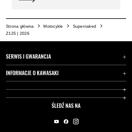
Strona główna
Motocykle
Supernaked
Z125 | 2026
SERWIS I GWARANCJA
Kontakt
INFORMACJE O KAWASAKI
Gwarancja
Dziedzictwo Kawasaki
Przydatne strony
ŚLEDŹ NAS NA
Inicjatywy w zakresie bezpieczeństwa
Informacje prawne