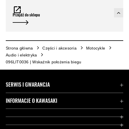
Przejdź do sklepu
Strona główna
Części i akcesoria
Motocykle
Audio i elektryka
096LIT0036 | Wskaźnik położenia biegu
SERWIS I GWARANCJA
Kontakt
INFORMACJE O KAWASAKI
Gwarancja
Dziedzictwo Kawasaki
Przydatne strony