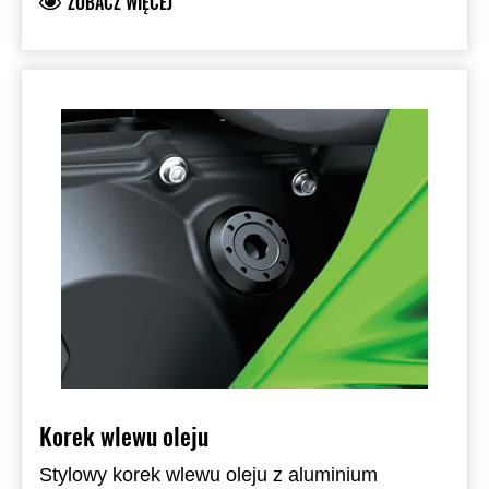
ZOBACZ WIĘCEJ
czujnika ABS z przodu
10x 921541865 ŚRUBA
DO CZUJNIKA ABS/ TARCZY HAMULCOWEJ
przód
1x 161260735 Zawór boczny aluminiowy
Korek wlewu oleju
Stylowy korek wlewu oleju z aluminium