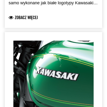
samo wykonane jak białe logotypy Kawasaki
widoczne po obu bokach motocykla.
Zastępcze
emblematy nie mogą być użyte przy modelu z
ZOBACZ WIĘCEJ
malowaniem Metalic Matte Covert Green.