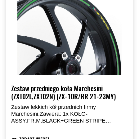
Zestaw przedniego koła Marchesini
(ZXT02L,ZXT02N) (ZX-10R/RR 21-23MY)
Zestaw lekkich kół przednich firmy
Marchesini.
Zawiera: 1x KOŁO-
ASSY,FR,M.BLACK+GREEN STRIPE
(Marchesini Forged Alu.)
2x BRAKE
DISC,FR,BLACK+BLK
1x 210070706 pierścień