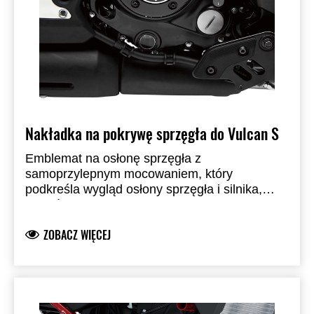
Nakładka na pokrywę sprzęgła do Vulcan S
Emblemat na osłonę sprzęgła z
samoprzylepnym mocowaniem, który
podkreśla wygląd osłony sprzęgła i silnika,
wykończony w szczotkowanym aluminium.
Logo: Kawasaki
Materiał: aluminium
ZOBACZ WIĘCEJ