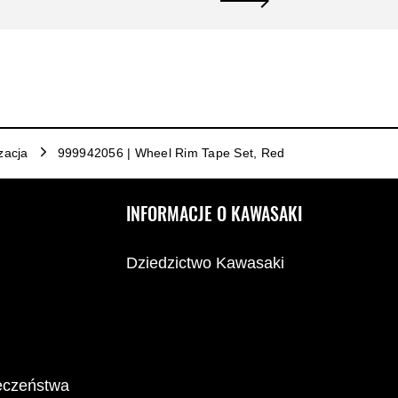
izacja
999942056 | Wheel Rim Tape Set, Red
INFORMACJE O KAWASAKI
Dziedzictwo Kawasaki
ieczeństwa