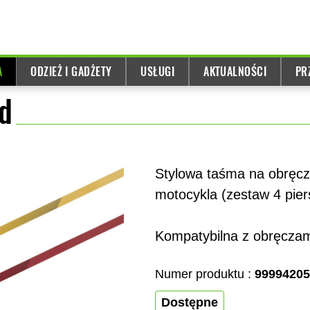
A
ODZIEŻ I GADŻETY
USŁUGI
AKTUALNOŚCI
PR
ed
Stylowa taśma na obręcze
motocykla (zestaw 4 pier
Kompatybilna z obręczami
Numer produktu :
99994205
Dostępne