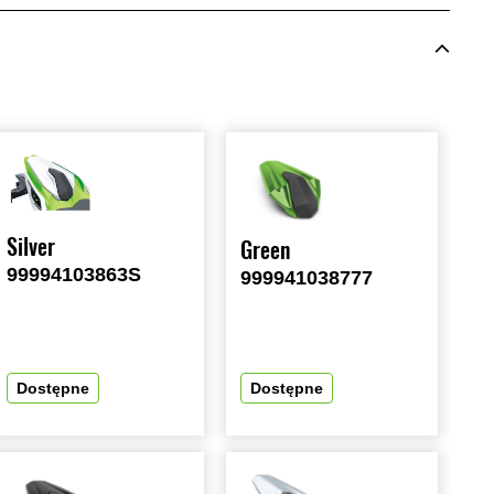
Silver
Green
99994103863S
999941038777
Dostępne
Dostępne