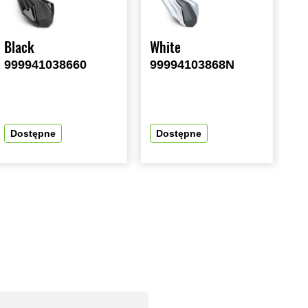
Black
White
999941038660
99994103868N
Dostępne
Dostępne