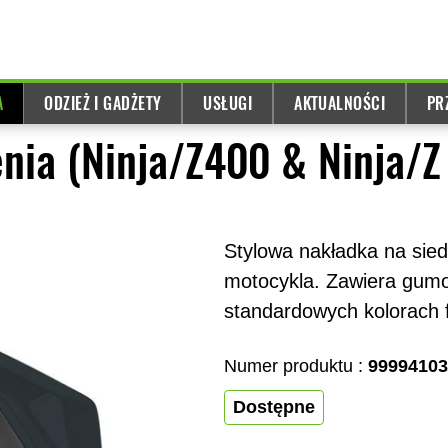
A
ODZIEŻ I GADŻETY
USŁUGI
AKTUALNOŚCI
PR
nia (Ninja/Z400 & Ninja/Z
Stylowa nakładka na sie
motocykla. Zawiera gumo
standardowych kolorach 
Numer produktu :
9999410
Dostępne