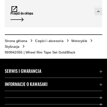
Przejdź do sklepu
Strona główna
Części i akcesoria
Motocykle
Stylizacja
999942055 | Wheel Rim Tape Set Gold/Black
SERWIS I GWARANCJA
Kontakt
INFORMACJE O KAWASAKI
Gwarancja
Dziedzictwo Kawasaki
Przydatne strony