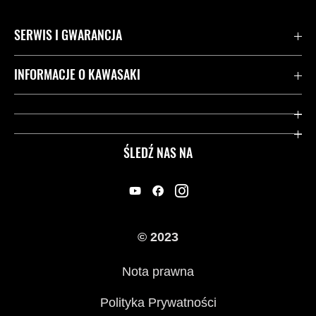
SERWIS I GWARANCJA
Kontakt
INFORMACJE O KAWASAKI
Gwarancja
Dziedzictwo Kawasaki
Przydatne strony
ŚLEDŹ NAS NA
Inicjatywy w zakresie bezpieczeństwa
Informacje prawne
© 2023
Nota prawna
Polityka Prywatności