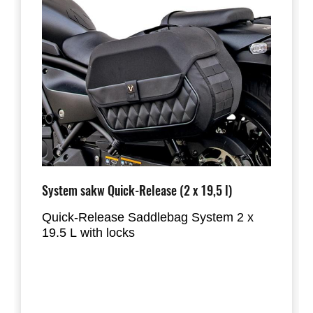
System sakw Quick-Release (2 x 19,5 l)
Quick-Release Saddlebag System 2 x
19.5 L with locks
Quick Release lockable black saddlebag
system with 2 x 19.5 Litre capacity.
This system combines the low weight of
a saddlebag with the high form stability