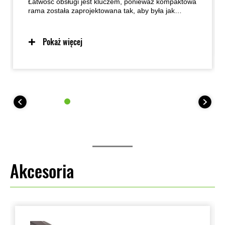
Łatwość obsługi jest kluczem, ponieważ kompaktowa
rama została zaprojektowana tak, aby była jak
najbardziej przyjazne dla użytkownika.
Przewidywalne prowadzenie dzięki ramie
zaprojektowanej z myślą o lekkości, zwrotności i
Pokaż więcej
centralizacji masy zapewnia doskonałe wyczucie i
wzbudza zaufanie szerokiego grona kierowców.
Łatwe prowadzenie ułatwia również manewrowanie
podczas parkowania.
Akcesoria