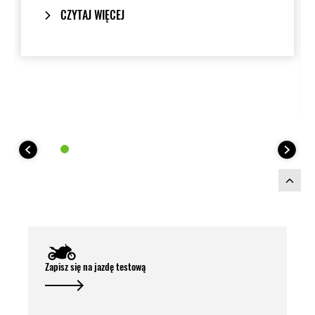
of a case.
CZYTAJ WIĘCEJ
Strong fixation keep the bags stable in
place. Easy to fit and remove with handle
inside of case.
When removed, only unobtrusive fixing
points remain on the bike.
The reinforced structure and black outer
material combines textile fabric and
grained imitation leather with diamond
quilting.
The lockable side bags have an
integrated carrying handle so you can
pack your bags at home/hotel and
conveniently carry and fit to the bike.
Including waterproof inner bags.
5 part numbers are required:
Zapisz się na jazdę testową