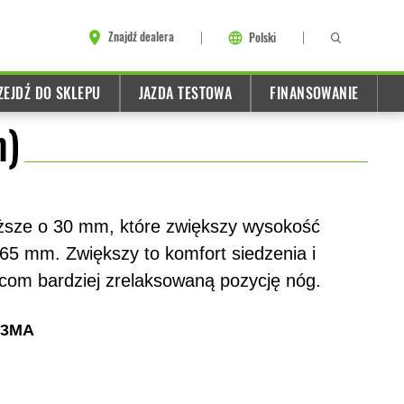
Znajdź dealera
Polski
ZEJDŹ DO SKLEPU
JAZDA TESTOWA
FINANSOWANIE
m)
ższe o 30 mm, które zwiększy wysokość
65 mm. Zwiększy to komfort siedzenia i
om bardziej zrelaksowaną pozycję nóg.
03MA