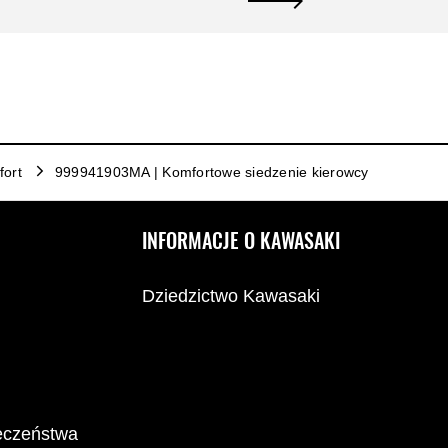
ort
999941903MA | Komfortowe siedzenie kierowcy
INFORMACJE O KAWASAKI
Dziedzictwo Kawasaki
ieczeństwa