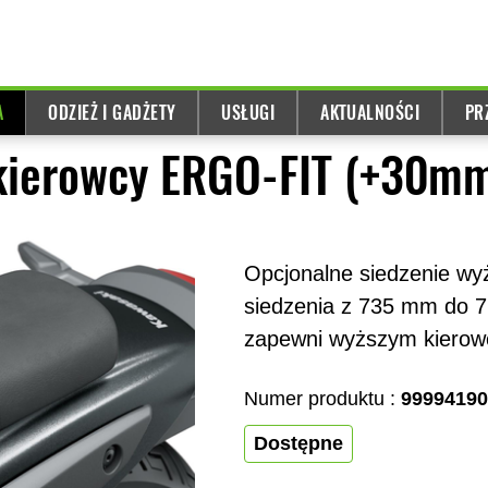
A
ODZIEŻ I GADŻETY
USŁUGI
AKTUALNOŚCI
PR
 kierowcy ERGO-FIT (+30m
Opcjonalne siedzenie wy
siedzenia z 735 mm do 7
zapewni wyższym kierowc
Numer produktu :
9999419
Dostępne