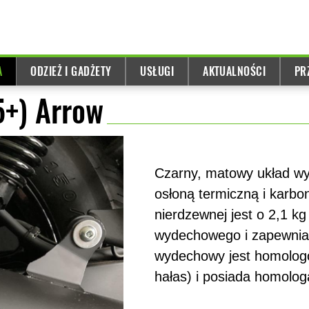
A
ODZIEŻ I GADŻETY
USŁUGI
AKTUALNOŚCI
PR
5+) Arrow
Czarny, matowy układ wy
osłoną termiczną i karbo
nierdzewnej jest o 2,1 k
wydechowego i zapewnia 
wydechowy jest homologo
hałas) i posiada homolog