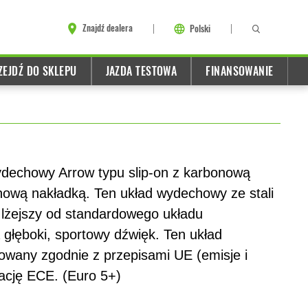
Znajdź dealera
Polski
ZEJDŹ DO SKLEPU
JAZDA TESTOWA
FINANSOWANIE
dechowy Arrow typu slip-on z karbonową
nową nakładką. Ten układ wydechowy ze stali
g lżejszy od standardowego układu
głęboki, sportowy dźwięk. Ten układ
wany zgodnie z przepisami UE (emisje i
ację ECE. (Euro 5+)