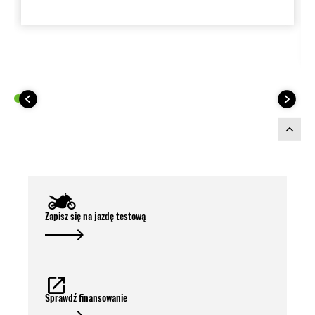
zapewnia użytkownikom motocykli tej
marki wyjątkową wygodę podczas
podróży. Dzięki starannie
zaprojektowanym torbom, organizacja
bagażu w kufrach bocznych staje się
łatwa i efektywna, a cenne przedmioty są
zawsze w zasięgu ręki. Wymiary:
30x30x20 cm. Zakup jako opcjonalny
element sakw o pojemności 28 l,
sprzedawanych oddzielnie.
Zapisz się na jazdę testową
Sprawdź finansowanie