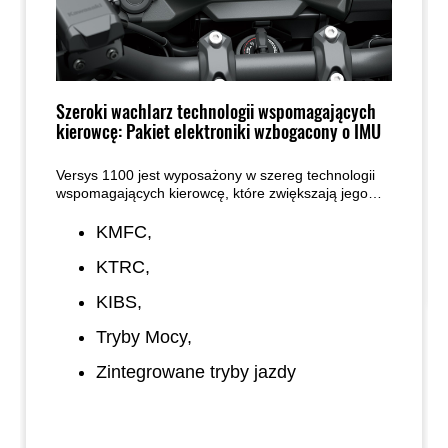
Szeroki wachlarz technologii wspomagających
kierowcę: Pakiet elektroniki wzbogacony o IMU
Versys 1100 jest wyposażony w szereg technologii
wspomagających kierowcę, które zwiększają jego
pewność siebie w wielu różnych sytuacjach,
jednocześnie pomagając mu w pełni cieszyć się
KMFC,
sportowymi osiągami maszyny:
KTRC,
KIBS,
Tryby Mocy,
Zintegrowane tryby jazdy