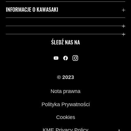
Kontakt
INFORMACJE O KAWASAKI
Gwarancja
Dziedzictwo Kawasaki
Przydatne strony
ŚLEDŹ NAS NA
Inicjatywy w zakresie bezpieczeństwa
Informacje prawne
© 2023
Nota prawna
Polityka Prywatności
Cookies
KME Privacy Policy