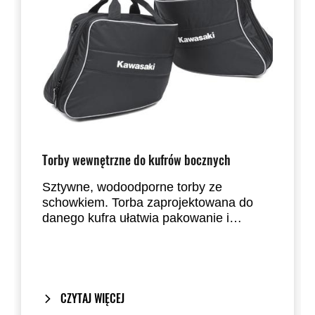
Torby wewnętrzne do kufrów bocznych
Sztywne, wodoodporne torby ze
schowkiem. Torba zaprojektowana do
danego kufra ułatwia pakowanie i
wykorzystanie pełnej przestrzeni kufra.
Po dotarciu do celu, wyciągasz z kufrów
torbę z zapakowanym bagażem, a kufry
zostają z motocyklem. Torby wewnętrzne
do kufrów bocznych Kawasaki to
CZYTAJ WIĘCEJ
praktyczny i funkcjonalny dodatek, który