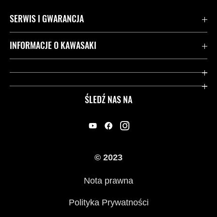
SERWIS I GWARANCJA
Kontakt
INFORMACJE O KAWASAKI
Gwarancja
Dziedzictwo Kawasaki
Przydatne strony
ŚLEDŹ NAS NA
Inicjatywy w zakresie bezpieczeństwa
Informacje prawne
© 2023
Nota prawna
Polityka Prywatności