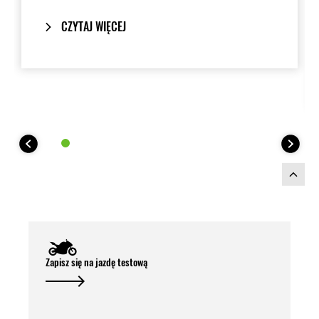
z okienkiem. Plastikową zawieszkę
można zastąpić zawieszką z trackerem
CZYTAJ WIĘCEJ
np. Apple AirTag.
Zapisz się na jazdę testową