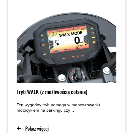
Tryb WALK (z możliwością cofania)
Ten wygodny tryb pomaga w manewrowaniu
motocyklem na parkingu czy
wzniesieniach/podjazdach. Po włączeniu tego trybu
otwarcie przepustnicy powoduje ruch motocykla do
przodu z prędkością pieszego. Zamknięcie
Pokaż więcej
przepustnicy za punktem "zero" powoduje cofanie.