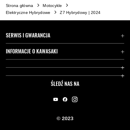
Strona główna
Motocykle
Elektryczne Hybrydowe
Z7 Hybrydowy | 2024
SERWIS I GWARANCJA
Kontakt
INFORMACJE O KAWASAKI
Gwarancja
Dziedzictwo Kawasaki
Przydatne strony
ŚLEDŹ NAS NA
Inicjatywy w zakresie bezpieczeństwa
Informacje prawne
© 2023