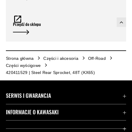
Przejdź do sklepu
Strona główna
Części i akcesoria
Off-Road
Części wyścigowe
420411529 | Steel Rear Sprocket, 48T (KX65)
SERWIS I GWARANCJA
Kontakt
INFORMACJE O KAWASAKI
Gwarancja
Dziedzictwo Kawasaki