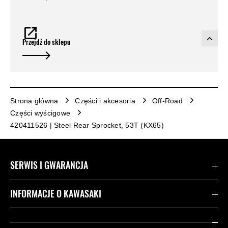
Przejdź do sklepu
Strona główna
Części i akcesoria
Off-Road
Części wyścigowe
420411526 | Steel Rear Sprocket, 53T (KX65)
SERWIS I GWARANCJA
Kontakt
INFORMACJE O KAWASAKI
Gwarancja
Dziedzictwo Kawasaki