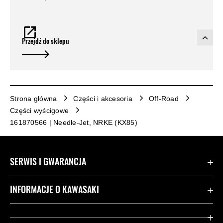
Przejdź do sklepu
Strona główna
Części i akcesoria
Off-Road
Części wyścigowe
161870566 | Needle-Jet, NRKE (KX85)
SERWIS I GWARANCJA
Kontakt
INFORMACJE O KAWASAKI
Gwarancja
Dziedzictwo Kawasaki