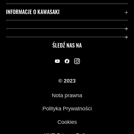
Kontakt
INFORMACJE O KAWASAKI
Gwarancja
Dziedzictwo Kawasaki
Przydatne strony
ŚLEDŹ NAS NA
Inicjatywy w zakresie bezpieczeństwa
Informacje prawne
© 2023
Nota prawna
Polityka Prywatności
Cookies