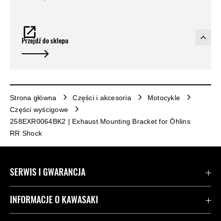
Przejdź do sklepu
Strona główna
Części i akcesoria
Motocykle
Części wyścigowe
258EXR0064BK2 | Exhaust Mounting Bracket for Öhlins
RR Shock
SERWIS I GWARANCJA
Kontakt
INFORMACJE O KAWASAKI
Gwarancja