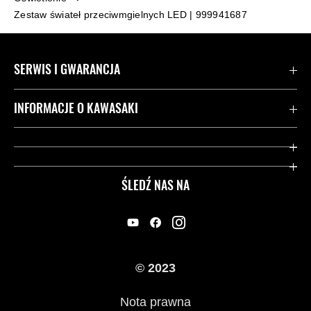
Zestaw świateł przeciwmgielnych LED | 999941687
SERWIS I GWARANCJA
Kontakt
INFORMACJE O KAWASAKI
Gwarancja
Dziedzictwo Kawasaki
Przydatne strony
ŚLEDŹ NAS NA
Inicjatywy w zakresie bezpieczeństwa
Informacje prawne
© 2023
Nota prawna