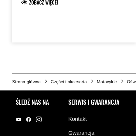
ZOBACZ WIĘCEJ
Facing Technology (RFT) pozwala uzyskać
optymalną moc wyjściową LED, zużywając
przy tym znacznie mniej energii niż
konwencjonalne żarówki LED lub
halogenowe. Stalowy wspornik z
plastikowymi osłonami o wysokiej
odporności na uderzenia. Zalecany montaż
przez dealera.
Strona główna
Części i akcesoria
Motocykle
Oświ
ŚLEDŹ NAS NA
SERWIS I GWARANCJA
Kontakt
Gwarancja