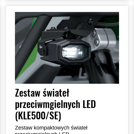
plastikowymi osłonami o wysokiej
odporności na uderzenia. Zalecany montaż
przez dealera.
Zestaw świateł
przeciwmgielnych LED
(KLE500/SE)
Zestaw kompaktowych świateł