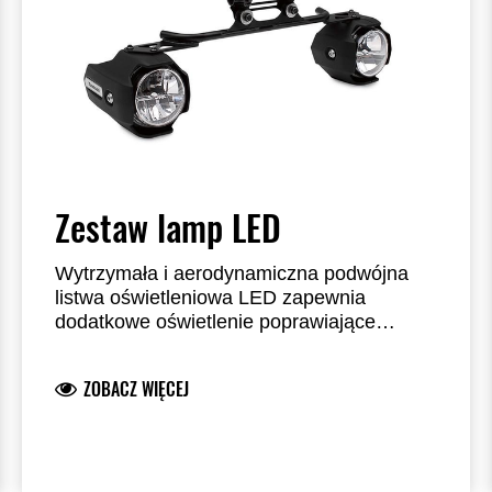
Zestaw lamp LED
Wytrzymała i aerodynamiczna podwójna
listwa oświetleniowa LED zapewnia
dodatkowe oświetlenie poprawiające
widoczność. Integruje się z obszarem
przedniego reflektora Technologia Reflector
ZOBACZ WIĘCEJ
Facing Technology (RFT) pozwala uzyskać
optymalną moc wyjściową LED, zużywając
przy tym znacznie mniej energii niż
konwencjonalne żarówki LED lub
halogenowe. Stalowy wspornik z