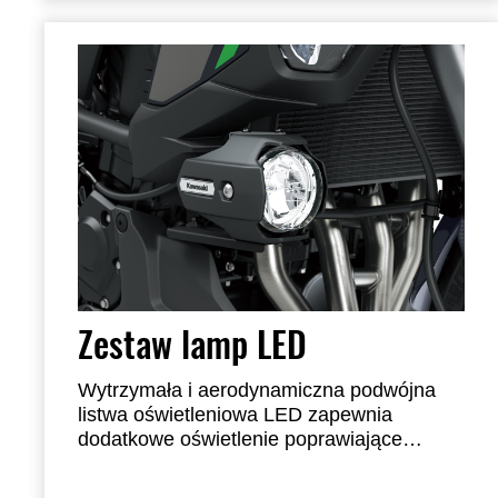
plastikowymi osłonami o wysokiej
odporności na uderzenia. Zalecany montaż
przez dealera.
Zestaw lamp LED
Wytrzymała i aerodynamiczna podwójna
listwa oświetleniowa LED zapewnia
dodatkowe oświetlenie poprawiające
widoczność. Integruje się z obszarem
przedniego reflektora Technologia Reflector