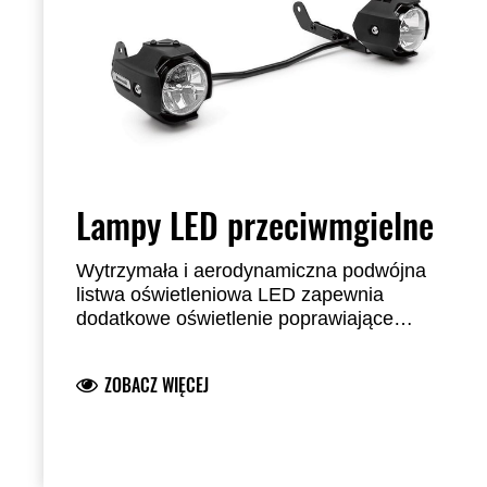
Lampy LED przeciwmgielne
Wytrzymała i aerodynamiczna podwójna
listwa oświetleniowa LED zapewnia
dodatkowe oświetlenie poprawiające
widoczność. Integruje się z obszarem
przedniego reflektora Technologia Reflector
ZOBACZ WIĘCEJ
Facing Technology (RFT) pozwala uzyskać
optymalną moc wyjściową LED, zużywając
przy tym znacznie mniej energii niż
konwencjonalne żarówki LED lub
halogenowe. Stalowy wspornik z