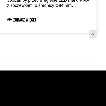
300
Lampy przeciwmgielne LED marki PIAA
z soczewkami o średnicy Ø84 mm
zapewniają lepszą widoczność po
zmroku.
Zużycie energii wynosi zaledwie 8
ZOBACZ WIĘCEJ
W na lampę.
Lampy są wygodnie
montowane do osłon silnika, podkreślając
terenowy charakter motocykla.
Wymagane
dodatkowo: osłony silnika (999940998)
oraz zestaw przekaźnika (99994-1004),
sprzedawane oddzielnie.