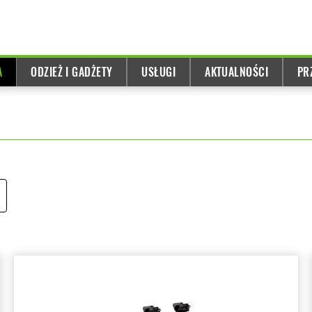
A
ODZIEŻ I GADŻETY
USŁUGI
AKTUALNOŚCI
PR