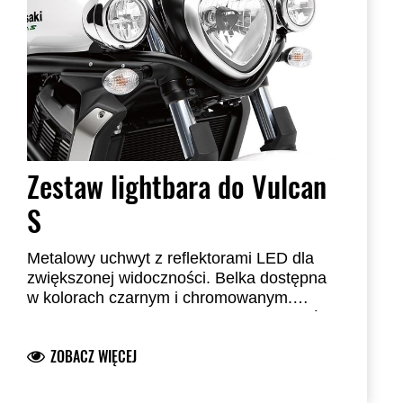
Zestaw lightbara do Vulcan
S
Metalowy uchwyt z reflektorami LED dla
zwiększonej widoczności.
Belka dostępna
w kolorach czarnym i chromowanym.
Zestaw lightbara składa się z 2 elementów:
Listwa LED
999940511 – czarna
ZOBACZ WIĘCEJ
Przekaźnik (Relay) – 999940510
"