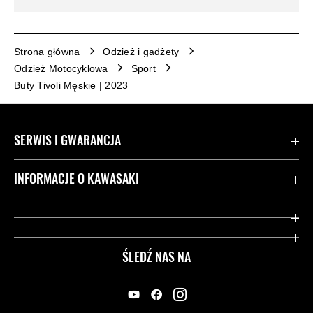
Strona główna
Odzież i gadżety
Odzież Motocyklowa
Sport
Buty Tivoli Męskie | 2023
SERWIS I GWARANCJA
Kontakt
INFORMACJE O KAWASAKI
Gwarancja
Dziedzictwo Kawasaki
Przydatne strony
ŚLEDŹ NAS NA
Inicjatywy w zakresie bezpieczeństwa
Informacje prawne