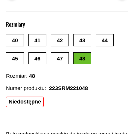
Rozmiary
40
41
42
43
44
45
46
47
48
Rozmiar:
48
Numer produktu:
223SRM221048
Niedostępne