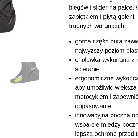
biegów i slider na palce.
zapiętkiem i płytą goleni
trudnych warunkach.
górna część buta zawi
najwyższy poziom elas
cholewka wykonana z m
ścieranie
ergonomiczne wykończe
aby umożliwić większą
motocyklem i zapewnić d
dopasowanie
innowacyjna boczna o
wsparcie między boczn
lepszą ochronę przed 