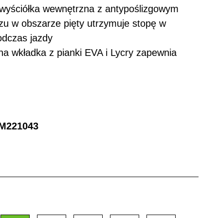
 wyściółka wewnętrzna z antypoślizgowym
u w obszarze pięty utrzymuje stopę w
odczas jazdy
 wkładka z pianki EVA i Lycry zapewnia
M221043