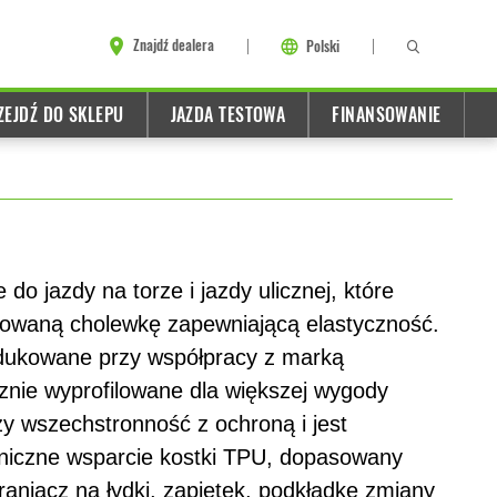
Znajdź dealera
Polski
ZEJDŹ DO SKLEPU
JAZDA TESTOWA
FINANSOWANIE
o jazdy na torze i jazdy ulicznej, które
towaną cholewkę zapewniającą elastyczność.
rodukowane przy współpracy z marką
cznie wyprofilowane dla większej wygody
zy wszechstronność z ochroną i jest
iczne wsparcie kostki TPU, dopasowany
raniacz na łydki, zapiętek, podkładkę zmiany