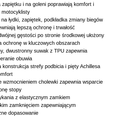
zapiętku i na goleni poprawiają komfort i
 motocyklisty
 na łydki, zapiętek, podkładka zmiany biegów
ewniają lepszą ochronę i trwałość
dwójnej gęstości po stronie środkowej ułożony
a ochronę w kluczowych obszarach
ny, dwustronny suwak z TPU zapewnia
ieranie obuwia
konstrukcja strefy podbicia i pięty Achillesa
omfort
e wzmocnieniem cholewki zapewnia wsparcie
ronę stopy
kania z elastycznym zamkiem
okim zamknięciem zapewniającym
czne dopasowanie