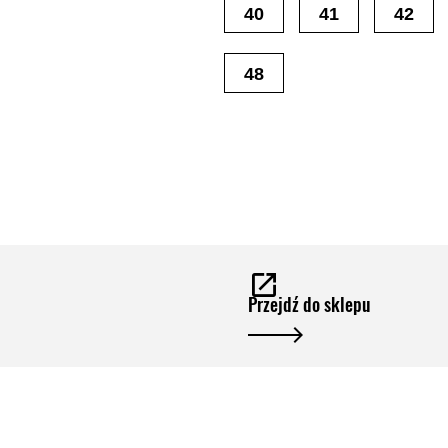
40
41
42
48
Przejdź do sklepu