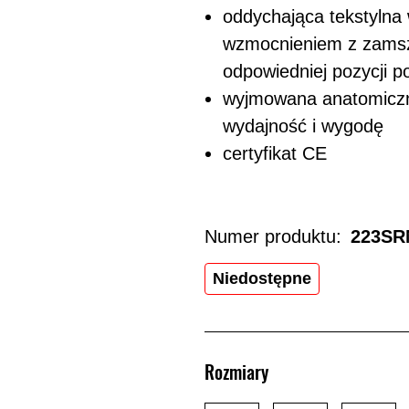
oddychająca tekstylna
wzmocnieniem z zamsz
odpowiedniej pozycji p
wyjmowana anatomiczna
wydajność i wygodę
certyfikat CE
Numer produktu:
223SR
Niedostępne
Rozmiary