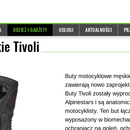
A
ODZIEŻ I GADŻETY
USŁUGI
AKTUALNOŚCI
PR
e Tivoli
Buty motocyklowe męskie d
zawierają nowo zaprojek
Buty Tivoli zostały wyp
Alpinestars i są anatomi
motocyklisty. Ten but łąc
wyposażony w biomechan
ochraniacz na goleń, och