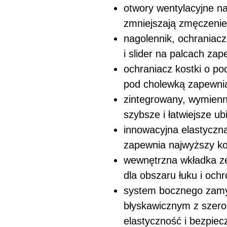
otwory wentylacyjne na 
zmniejszają zmęczenie
nagolennik, ochraniacz
i slider na palcach zap
ochraniacz kostki o po
pod cholewką zapewni
zintegrowany, wymien
szybsze i łatwiejsze ub
innowacyjna elastyczna 
zapewnia najwyższy k
wewnętrzna wkładka z
dla obszaru łuku i och
system bocznego zamy
błyskawicznym z szer
elastyczność i bezpie