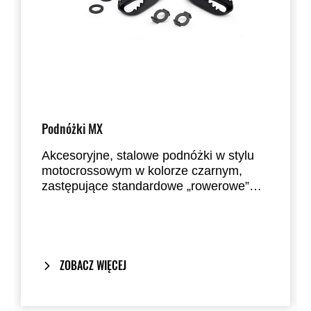
Podnóżki MX
Akcesoryjne, stalowe podnóżki w stylu
motocrossowym w kolorze czarnym,
zastępujące standardowe „rowerowe”
podnóżki w modelu Elektrode.
Podwyższone zęby zapewniają lepszą
przyczepność i maksymalną kontrolę
nad motocyklem.
ZOBACZ WIĘCEJ