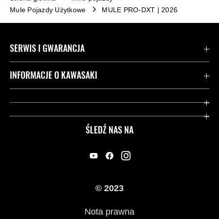
Mule Pojazdy Użytkowe
MULE PRO-DXT | 2026
SERWIS I GWARANCJA
Kontakt
INFORMACJE O KAWASAKI
Gwarancja
Dziedzictwo Kawasaki
Przydatne strony
ŚLEDŹ NAS NA
Inicjatywy w zakresie bezpieczeństwa
Informacje prawne
© 2023
Nota prawna