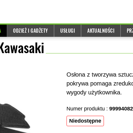
A
ODZIEŻ I GADŻETY
USŁUGI
AKTUALNOŚCI
PR
 Kawasaki
Osłona z tworzywa sztucz
pokrywa pomaga zredukow
wygody użytkownika.
Numer produktu :
99994082
Niedostępne