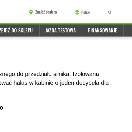
Znajdź dealera
Polski
ZEJDŹ DO SKLEPU
JAZDA TESTOWA
FINANSOWANIE
nego do przedziału silnika. Izolowana
ać hałas w kabinie o jeden decybela dla
0