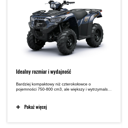
Idealny rozmiar i wydajność
Bardziej kompaktowy niż czterokołowce o
pojemności 750-800 cm3, ale większy i wytrzymalszy
niż czterokołowce o pojemności 300 cm3, BRUTE
FORCE 450 zachowuje idealną równowagę między
tymi dwoma modelami, oferując jednocześnie
Pokaż więcej
wystarczające osiągi i pełen zestaw funkcji, dzięki
którym znajduje się w czołówce swojej klasy. Jest to
odpowiedni rozmiar do wykorzystania zarówno do
pracy, jak i zabawy.