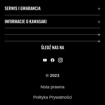
SERWIS I GWARANCJA
Kontakt
INFORMACJE O KAWASAKI
Gwarancja
Dziedzictwo Kawasaki
Przydatne strony
ŚLEDŹ NAS NA
Inicjatywy w zakresie bezpieczeństwa
Informacje prawne
© 2023
Nota prawna
Polityka Prywatności