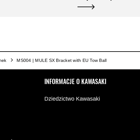
nek
MS004 | MULE SX Bracket with EU Tow Ball
INFORMACJE O KAWASAKI
Dziedzictwo Kawasaki