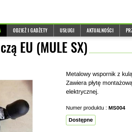
A
ODZIEŻ I GADŻETY
USŁUGI
AKTUALNOŚCI
PR
iczą EU (MULE SX)
Metalowy wspornik z kul
Zawiera płytę montażową 
elektrycznej.
Numer produktu :
MS004
Dostępne