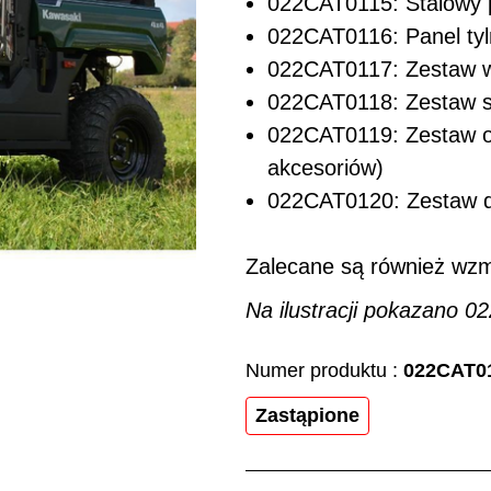
022CAT0115: Stalowy 
022CAT0116: Panel tyl
022CAT0117: Zestaw w
022CAT0118: Zestaw s
022CAT0119: Zestaw o
akcesoriów)
022CAT0120: Zestaw d
Zalecane są również wzm
Na ilustracji pokazano 0
Numer produktu :
022CAT0
Zastąpione