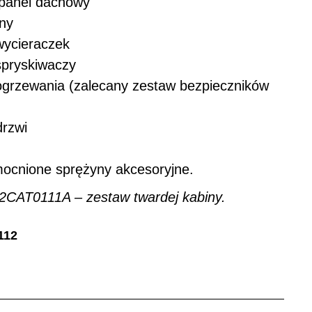
panel dachowy
ny
ycieraczek
pryskiwaczy
grzewania (zalecany zestaw bezpieczników
rzwi
ocnione sprężyny akcesoryjne.
22CAT0111A – zestaw twardej kabiny.
112