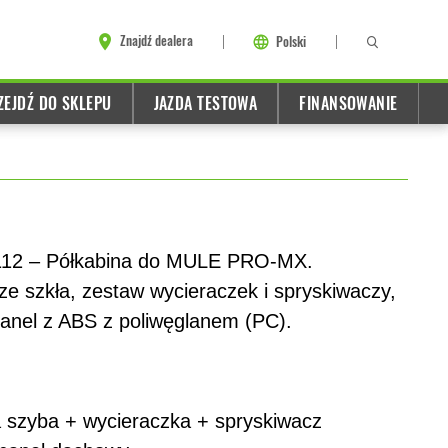
Znajdź dealera
Polski
ZEJDŹ DO SKLEPU
JAZDA TESTOWA
FINANSOWANIE
112 – Półkabina do MULE PRO-MX.
ze szkła, zestaw wycieraczek i spryskiwaczy,
panel z ABS z poliwęglanem (PC).
 szyba + wycieraczka + spryskiwacz