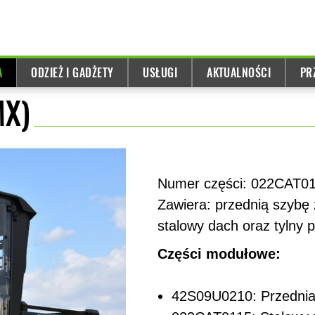
A
ODZIEŻ I GADŻETY
USŁUGI
AKTUALNOŚCI
PR
MX)
Numer części: 022CAT0
Zawiera: przednią szybę 
stalowy dach oraz tylny 
Części modułowe:
42S09U0210: Przednia