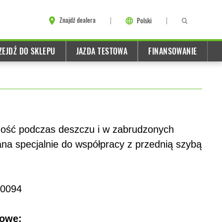
Znajdź dealera
Polski
ZEJDŹ DO SKLEPU
JAZDA TESTOWA
FINANSOWANIE
ność podczas deszczu i w zabrudzonych
na specjalnie do współpracy z przednią szybą
T0094
łowe: