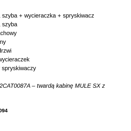
 szyba + wycieraczka + spryskiwacz
 szyba
achowy
lny
rzwi
ycieraczek
 spryskiwaczy
022CAT0087A – twardą kabinę MULE SX z
094