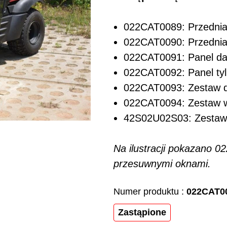
022CAT0089: Przednia
022CAT0090: Przednia
022CAT0091: Panel d
022CAT0092: Panel ty
022CAT0093: Zestaw d
022CAT0094: Zestaw w
42S02U02S03: Zestaw
Na ilustracji pokazano 
przesuwnymi oknami.
Numer produktu :
022CAT0
Zastąpione