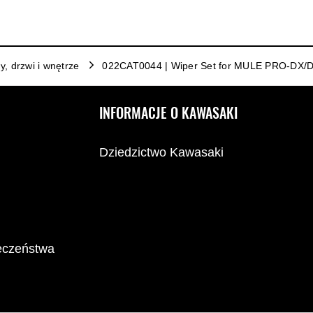
y, drzwi i wnętrze
022CAT0044 | Wiper Set for MULE PRO-DX/
INFORMACJE O KAWASAKI
Dziedzictwo Kawasaki
ieczeństwa