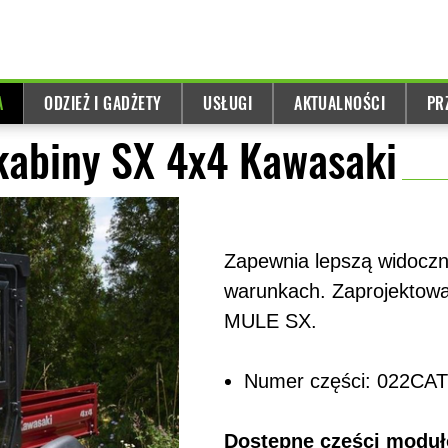
A
ODZIEŻ I GADŻETY
USŁUGI
AKTUALNOŚCI
PR
kabiny SX 4x4 Kawasaki
Zapewnia lepszą widocz
warunkach. Zaprojektowa
MULE SX.
Numer części: 022CA
Dostępne części modu