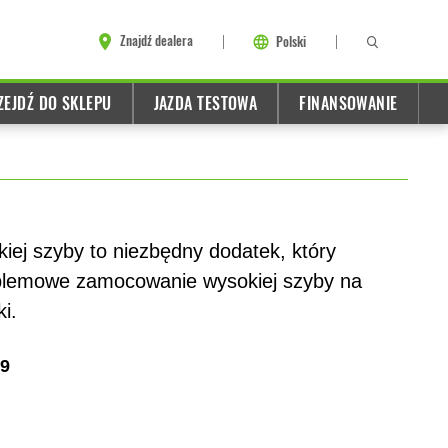
Znajdź dealera
Polski
ZEJDŹ DO SKLEPU
JAZDA TESTOWA
FINANSOWANIE
ej szyby to niezbędny dodatek, który
oblemowe zamocowanie wysokiej szyby na
i.
9