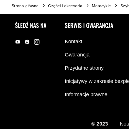
Strona główna
Części i akcesoria
Motocykle
Szyb
ŚLEDŹ NAS NA
SERWIS I GWARANCJA
Kontakt
Gwarancja
Przydatne strony
Inicjatywy w zakresie bezp
Informacje prawne
© 2023
Not