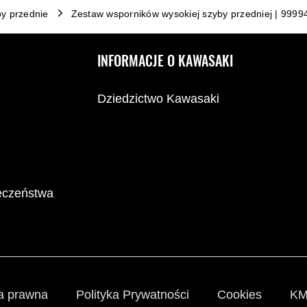
y przednie
Zestaw wsporników wysokiej szyby przedniej | 999
INFORMACJE O KAWASAKI
Dziedzictwo Kawasaki
ieczeństwa
a prawna
Polityka Prywatności
Cookies
KM