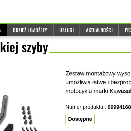
A
ODZIEŻ I GADŻETY
USŁUGI
AKTUALNOŚCI
PR
iej szyby
Zestaw montażowy wysoki
umożliwia łatwe i bezpr
motocyklu marki Kawasak
Numer produktu :
99994168
Dostępne