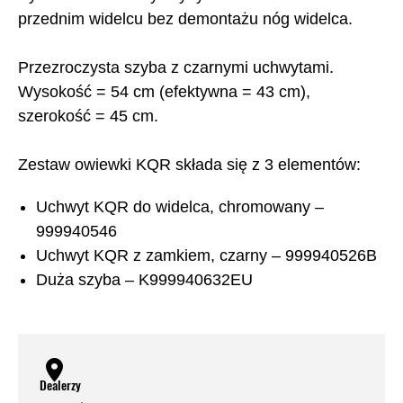
przednim widelcu bez demontażu nóg widelca.
Przezroczysta szyba z czarnymi uchwytami.
Wysokość = 54 cm (efektywna = 43 cm),
szerokość = 45 cm.
Zestaw owiewki KQR składa się z 3 elementów:
Uchwyt KQR do widelca, chromowany –
999940546
Uchwyt KQR z zamkiem, czarny – 999940526B
Duża szyba – K999940632EU
Dealerzy