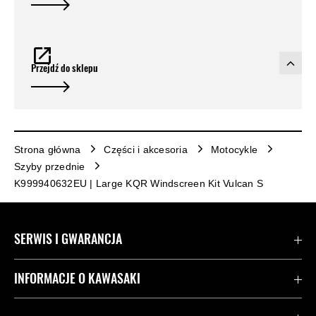
Przejdź do sklepu
Strona główna
Części i akcesoria
Motocykle
Szyby przednie
K999940632EU | Large KQR Windscreen Kit Vulcan S
SERWIS I GWARANCJA
Kontakt
INFORMACJE O KAWASAKI
Gwarancja
Dziedzictwo Kawasaki