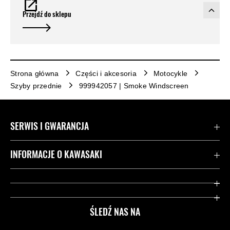
Przejdź do sklepu
Strona główna
Części i akcesoria
Motocykle
Szyby przednie
999942057 | Smoke Windscreen
SERWIS I GWARANCJA
Kontakt
INFORMACJE O KAWASAKI
Gwarancja
Dziedzictwo Kawasaki
Przydatne strony
ŚLEDŹ NAS NA
Inicjatywy w zakresie bezpieczeństwa